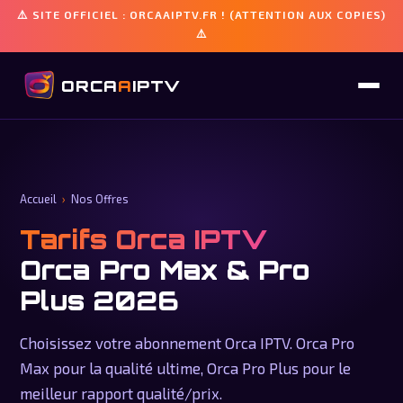
⚠️ SITE OFFICIEL : ORCAAIPTV.FR ! (ATTENTION AUX COPIES)
⚠️
ORCA
A
IPTV
Accueil
›
Nos Offres
Tarifs Orca IPTV
Orca Pro Max & Pro
Plus 2026
Choisissez votre abonnement Orca IPTV. Orca Pro
Max pour la qualité ultime, Orca Pro Plus pour le
meilleur rapport qualité/prix.