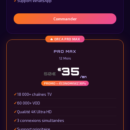
Support WhatsApp
Commander
🔥 ORCA PRO MAX
PRO MAX
12 Mois
35
€
50€
/an
PROMO — ÉCONOMISEZ 30%
18 000+ chaînes TV
60 000+ VOD
Qualité 4K Ultra HD
3 connexions simultanées
Support prioritaire