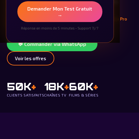
illimitée et contenus premium avec Orca Pro Plus.
Demander Mon Test Gratuit
Solution stable, rapide et compatible partout.
→
Orca IPTV — Le Meilleur fournisseur d'abonnement Orca Pro
France.
Réponse en moins de 5 minutes • Support 7j/7
💬 Commander via WhatsApp
Voir les offres
50K
+
18K
+
60K
+
CLIENTS SATISFAITS
CHAÎNES TV
FILMS & SÉRIES