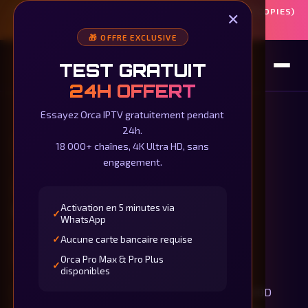
⚠️ SITE OFFICIEL : ORCAAIPTV.FR ! (ATTENTION AUX COPIES)
✕
⚠️
🎁 OFFRE EXCLUSIVE
ORCA
A
IPTV
TEST GRATUIT
24H OFFERT
Essayez Orca IPTV gratuitement pendant
24h.
18 000+ chaînes, 4K Ultra HD, sans
#1 IPTV EN FRANCE 🇫🇷
engagement.
Orca IPTV
:
Abonnement
Activation en 5 minutes via
✓
WhatsApp
Orca Pro Max
&
✓
Aucune carte bancaire requise
Pro Plus
2026
Orca Pro Max & Pro Plus
✓
disponibles
Profitez de plus de
18 000 chaînes
en Full HD, VOD