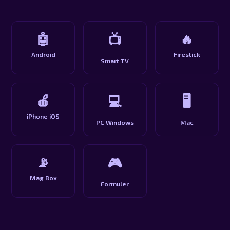
🤖
🔥
📺
Android
Firestick
Smart TV
🍎
💻
🖥️
iPhone iOS
PC Windows
Mac
📡
🎮
Mag Box
Formuler