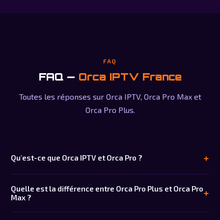
FAQ
FAQ —
Orca IPTV France
Toutes les réponses sur Orca IPTV, Orca Pro Max et
Orca Pro Plus.
Qu'est-ce que Orca IPTV et Orca Pro ?
Orca IPTV est un service de streaming premium donnant
Quelle est la différence entre Orca Pro Plus et Orca Pro
accès à 18 000+ chaînes TV et 60 000+ films via Internet.
Max ?
Orca Pro Plus et Orca Pro Max sont les versions premium avec
qualité 4K et serveurs prioritaires.
Orca Pro Plus offre un accès complet avec 2 connexions