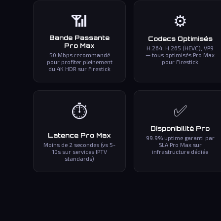
📶
⚙️
Bande Passante
Codecs Optimisés
Pro Max
H.264, H.265 (HEVC), VP9
50 Mbps recommandé
— tous optimisés Pro Max
pour profiter pleinement
pour Firestick
du 4K HDR sur Firestick
✅
⏱️
Disponibilité Pro
Latence Pro Max
99.9% uptime garanti par
Moins de 2 secondes (vs 5-
SLA Pro Max sur
10s sur services IPTV
infrastructure dédiée
standards)