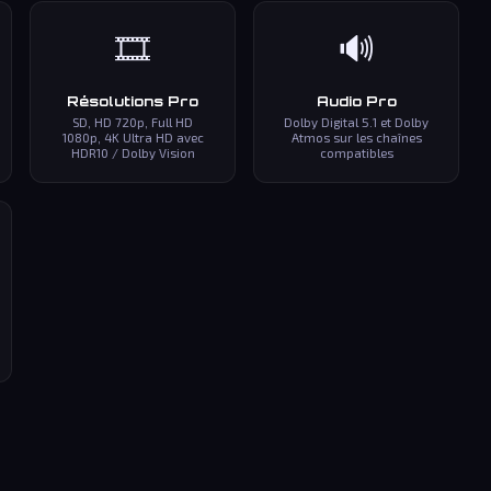
🎞️
🔊
Résolutions Pro
Audio Pro
SD, HD 720p, Full HD
Dolby Digital 5.1 et Dolby
1080p, 4K Ultra HD avec
Atmos sur les chaînes
HDR10 / Dolby Vision
compatibles