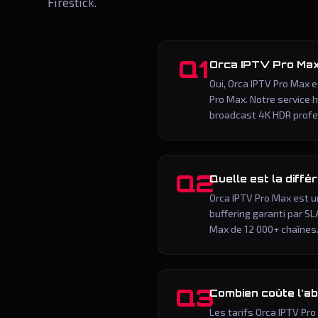
Firestick.
Q1
Orca IPTV Pro Max 
Oui, Orca IPTV Pro Max 
Pro Max. Notre service 
broadcast 4K HDR profe
Q2
Quelle est la diff
Orca IPTV Pro Max est u
buffering garanti par SL
Max de 12 000+ chaînes
Q3
Combien coûte l'a
Les tarifs Orca IPTV Pro