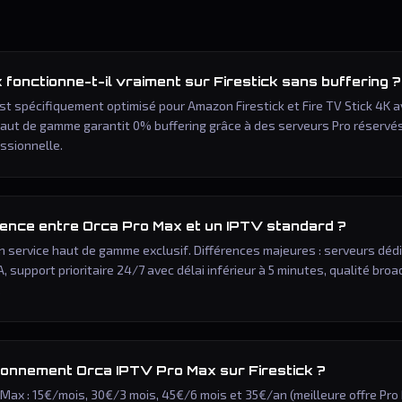
fonctionne-t-il vraiment sur Firestick sans buffering ?
est spécifiquement optimisé pour Amazon Firestick et Fire TV Stick 4K 
haut de gamme garantit 0% buffering grâce à des serveurs Pro réservés
ssionnelle.
érence entre Orca Pro Max et un IPTV standard ?
n service haut de gamme exclusif. Différences majeures : serveurs dédi
A, support prioritaire 24/7 avec délai inférieur à 5 minutes, qualité br
.
bonnement Orca IPTV Pro Max sur Firestick ?
 Max : 15€/mois, 30€/3 mois, 45€/6 mois et 35€/an (meilleure offre Pro 