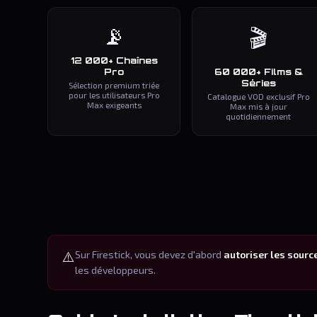
📡
🎬
12 000+ Chaînes
Pro
60 000+ Films &
Séries
Sélection premium triée
pour les utilisateurs Pro
Catalogue VOD exclusif Pro
Max exigeants
Max mis à jour
quotidiennement
⚠️
Sur Firestick, vous devez d'abord
autoriser les sour
les développeurs.