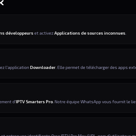
k
ns développeurs
et activez
Applications de sources inconnues
.
ez l'application
Downloader
. Elle permet de télécharger des apps ext
ement d'
IPTV Smarters Pro
. Notre équipe WhatsApp vous fournit le li
s
et entrez vos identifiants Orca IPTV Pro Max (URL, nom d'utilisateur, m