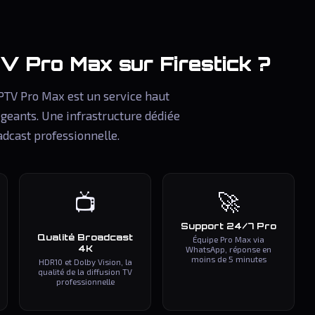
TV Pro Max
sur Firestick ?
IPTV Pro Max est un service haut
igeants. Une infrastructure dédiée
adcast professionnelle.
🚀
📺
Support 24/7 Pro
Qualité Broadcast
Équipe Pro Max via
4K
WhatsApp, réponse en
moins de 5 minutes
HDR10 et Dolby Vision, la
qualité de la diffusion TV
professionnelle