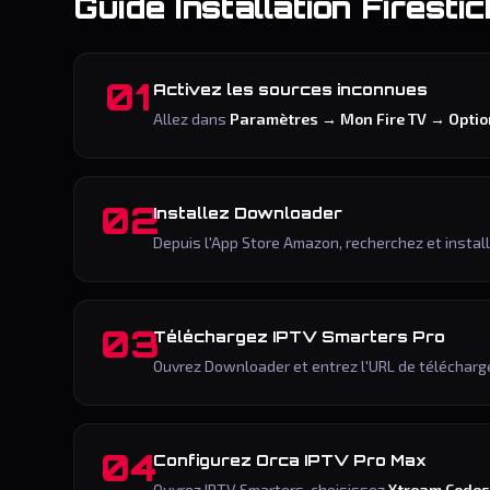
Guide Installation Firestic
01
Activez les sources inconnues
Allez dans
Paramètres → Mon Fire TV → Optio
02
Installez Downloader
Depuis l'App Store Amazon, recherchez et install
03
Téléchargez IPTV Smarters Pro
Ouvrez Downloader et entrez l'URL de télécharg
04
Configurez Orca IPTV Pro Max
Ouvrez IPTV Smarters, choisissez
Xtream Code