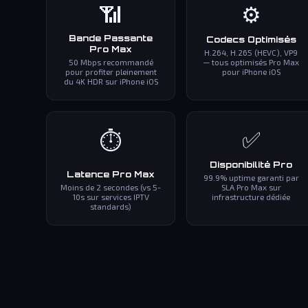
📶
⚙️
Bande Passante
Codecs Optimisés
Pro Max
H.264, H.265 (HEVC), VP9
50 Mbps recommandé
— tous optimisés Pro Max
pour profiter pleinement
pour iPhone iOS
du 4K HDR sur iPhone iOS
✅
⏱️
Disponibilité Pro
Latence Pro Max
99.9% uptime garanti par
Moins de 2 secondes (vs 5-
SLA Pro Max sur
10s sur services IPTV
infrastructure dédiée
standards)