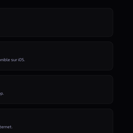
nible sur iOS.
pp.
ternet.