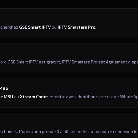
echerchez
GSE Smart IPTV
ou
IPTV Smarters Pro
.
hoix. GSE Smart IPTV est gratuit, IPTV Smarters Pro est également dispo
 Max
ste M3U
ou
Xtream Codes
et entrez vos identifiants reçus sur WhatsA
chaînes. L'opération prend 30 à 60 secondes selon votre connexion In