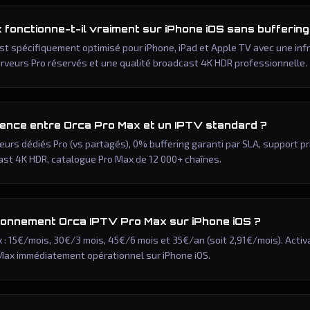
fonctionne-t-il vraiment sur iPhone iOS sans buffering
est spécifiquement optimisé pour iPhone, iPad et Apple TV avec une in
erveurs Pro réservés et une qualité broadcast 4K HDR professionnelle.
érence entre Orca Pro Max et un IPTV standard ?
eurs dédiés Pro (vs partagés), 0% buffering garanti par SLA, support prio
ast 4K HDR, catalogue Pro Max de 12 000+ chaînes.
bonnement Orca IPTV Pro Max sur iPhone iOS ?
 : 15€/mois, 30€/3 mois, 45€/6 mois et 35€/an (soit 2,91€/mois). Activ
Max immédiatement opérationnel sur iPhone iOS.