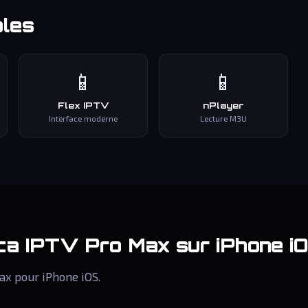
bles
📱
📱
Flex IPTV
nPlayer
Interface moderne
Lecture M3U
ca IPTV Pro Max
sur iPhone i
ax pour iPhone iOS.