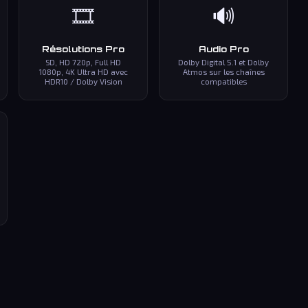
🎞️
🔊
Résolutions Pro
Audio Pro
SD, HD 720p, Full HD
Dolby Digital 5.1 et Dolby
1080p, 4K Ultra HD avec
Atmos sur les chaînes
HDR10 / Dolby Vision
compatibles