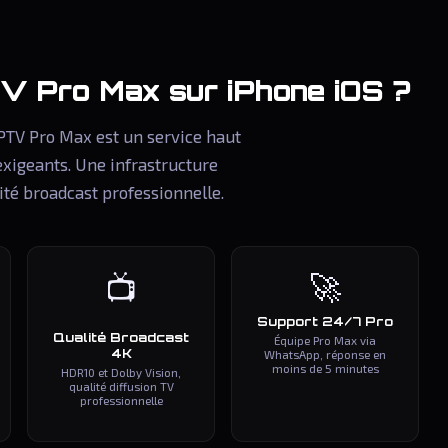
TV Pro Max
sur iPhone iOS ?
IPTV Pro Max est un service haut
exigeants. Une infrastructure
ité broadcast professionnelle.
🚀
📺
Support 24/7 Pro
Qualité Broadcast
Équipe Pro Max via
4K
WhatsApp, réponse en
moins de 5 minutes
HDR10 et Dolby Vision,
qualité diffusion TV
professionnelle