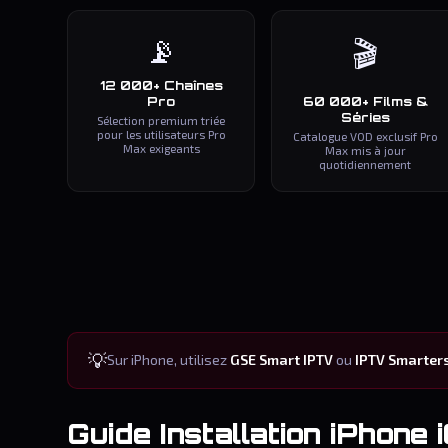
📡
🎬
12 000+ Chaînes
Pro
60 000+ Films &
Séries
Sélection premium triée
pour les utilisateurs Pro
Catalogue VOD exclusif Pro
Max exigeants
Max mis à jour
quotidiennement
💡
Sur iPhone, utilisez
GSE Smart IPTV
ou
IPTV Smarter
Guide Installation iPhone 